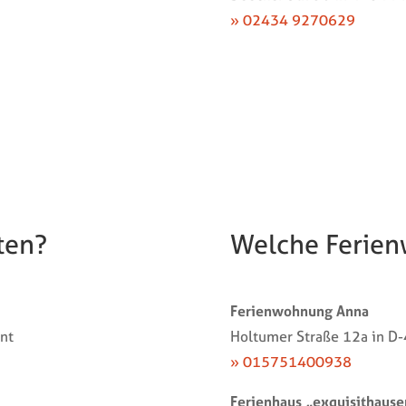
» 02434 9270629
ten?
Welche Ferien
Ferienwohnung Anna
ant
Holtumer Straße 12a in D
» 015751400938
Ferienhaus „exquisithause