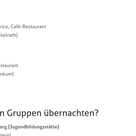
vice, Café-Restaurant
kelrath)
staurant
inkum)
n Gruppen übernachten?
eorg (Jugendbildungsstätte)
tern)