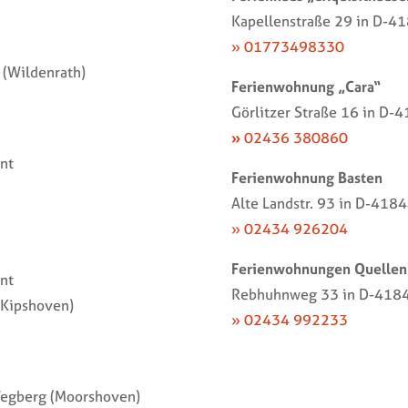
Kapellenstraße 29 in D-4
» 01773498330
 (Wildenrath)
Ferienwohnung „Cara“
Görlitzer Straße 16 in D-
»
02436 380860
ant
Ferienwohnung Basten
Alte Landstr. 93 in D-418
» 02434 926204
Ferienwohnungen Quellen
ant
Rebhuhnweg 33 in D-4184
(Kipshoven)
» 02434 992233
egberg (Moorshoven)