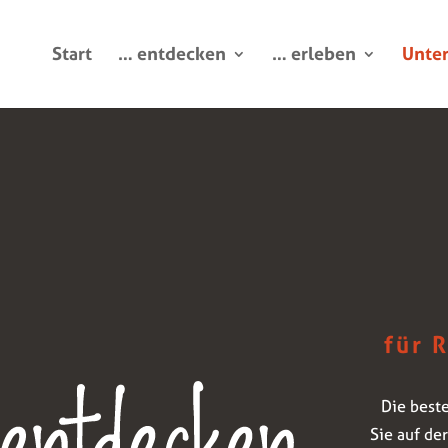
Start
… entdecken
… erleben
Unte
für 
Die best
Sie auf de