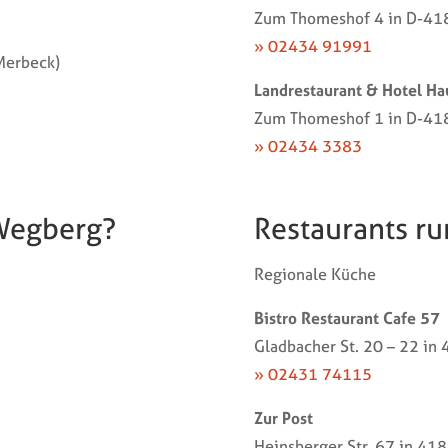
Zum Thomeshof 4 in D-41
» 02434 91991
Merbeck)
Landrestaurant & Hotel H
Zum Thomeshof 1 in D-41
» 02434 3383
 Wegberg?
Restaurants r
Regionale Küche
Bistro Restaurant Cafe 57
Gladbacher St. 20 – 22 i
» 02431 74115
Zur Post
Heinsberger Str. 67 in 41