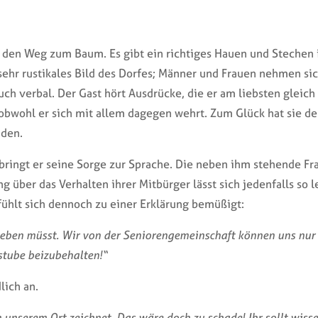
 den Weg zum Baum. Es gibt ein richtiges Hauen und Stechen
, sehr rustikales Bild des Dorfes; Männer und Frauen nehmen sic
auch verbal. Der Gast hört Ausdrücke, die er am liebsten gleic
s, obwohl er sich mit allem dagegen wehrt. Zum Glück hat sie 
nden.
 bringt er seine Sorge zur Sprache. Die neben ihm stehende Fra
 über das Verhalten ihrer Mitbürger lässt sich jedenfalls so le
fühlt sich dennoch zu einer Erklärung bemüßigt:
terleben müsst. Wir von der Seniorengemeinschaft können uns nur
rstube beizubehalten!“
lich an.
on unserem Ort zeichnet. Das wäre doch zu schade! Ihr sollt wiss