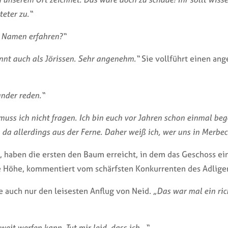
teter zu.“
n Namen erfahren?“
nnt auch als Jörissen. Sehr angenehm.“
Sie vollführt einen ang
ander reden.“
s ich nicht fragen. Ich bin euch vor Jahren schon einmal begeg
da allerdings aus der Ferne. Daher weiß ich, wer uns in Merbec
, haben die ersten den Baum erreicht, in dem das Geschoss e
die Höhe, kommentiert vom schärfsten Konkurrenten des Adlige
e auch nur den leisesten Anflug von Neid.
„Das war mal ein ri
 weit werfen kann. Tut mir leid, dass ich…“