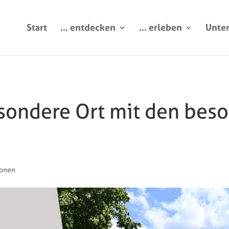
Start
… entdecken
… erleben
Unte
sondere Ort mit den bes
ionen