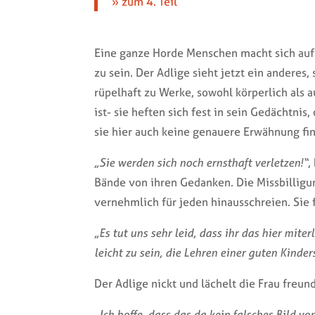
» zum 4. Teil
Eine ganze Horde Menschen macht sich auf
zu sein. Der Adlige sieht jetzt ein anderes
rüpelhaft zu Werke, sowohl körperlich als 
ist- sie heften sich fest in sein Gedächtni
sie hier auch keine genauere Erwähnung fi
„Sie werden sich noch ernsthaft verletzen!“
,
Bände von ihren Gedanken. Die Missbilligung
vernehmlich für jeden hinausschreien. Sie 
„Es tut uns sehr leid, dass ihr das hier mi
leicht zu sein, die Lehren einer guten Kinde
Der Adlige nickt und lächelt die Frau freund
„Ich hoffe, dass das da kein falsches Bild v